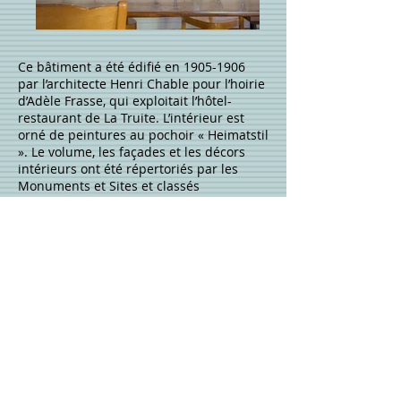
Ce bâtiment a été édifié en
1905-1906
par l’architecte Henri Chable pour l’hoirie
d’Adèle Frasse, qui exploitait l’hôtel-
restaurant de La Truite. L’intérieur est
orné de peintures au pochoir « Heimatstil
». Le volume, les façades et les décors
intérieurs ont été répertoriés par les
Monuments et Sites et classés
d’importance cantonale et nationale. Le
bâtiment a été entièrement transformé
et restauré en
2012-2014
. La Fondation «
Champ-du-Moulin » a pu compter sur la
collaboration des architectes Marc
Bertschi et Pierre Debrot, membres de
Patrimoine Suisse, section neuchâteloise.
Des travaux ont été entrepris en
2023-
2024
pour améliorer le confort de la
salle. Désormais dotée d’un chauffage au
sol et de fenêtres isolées, elle peut être
utilisée toute l’année.