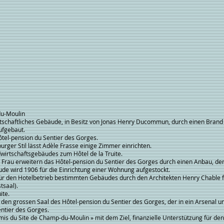
Hôtel-
und
pension
der
du
grosse
Sentier
Festsaal
des
mit
Gorges,
aufgestockter
im
Etage
ursprünglichen
Zustand
-Moulin
ftliches Gebäude, in Besitz von Jonas Henry Ducommun, durch einen Brand 
gebaut.
-pension du Sentier des Gorges.
Stil lässt Adèle Frasse einige Zimmer einrichten.
rtschaftsgebäudes zum Hôtel de la Truite.
u erweitern das Hôtel-pension du Sentier des Gorges durch einen Anbau, 
d 1906 für die Einrichtung einer Wohnung aufgestockt.
ür den Hotelbetrieb bestimmten Gebäudes durch den Architekten Henry Chable 
saal).
te.
rossen Saal des Hôtel-pension du Sentier des Gorges, der in ein Arsenal u
ier des Gorges.
is du Site de Champ-du-Moulin » mit dem Ziel, finanzielle Unterstützung 