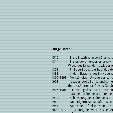
Hôtel-
pension
du
Sentier
des
Gorges,
Blick
auf
die
Westgalerie.
Bemerkenswert
die
Ausdehnung
Einige Daten :
des
Nordgiebels
1512 Erste Erwähnung von Champ-du
1811 Erstes dokumentiertes landwirtscha
Witwe des Jonas Henry wiederauf
1878 Philippe Suchard erbaut das Hôtel
1888 In dem Bauernhaus im Neuenburger 
1897-1898 Vollständiger Umbau des Landwi
1903 Jacques-Louis Sottaz und seine Fra
(heute «Arsenal»). Dieses Gebäude wir
1905-1906 Errichtung des 4. und letzten f
Saal des Hôtel de la Truite (Fest
1930 Schliessung des Hôtel de la Trui
1963 Die Eidgenossenschaft erwirbt den g
1986 Abriss des Hôtel-pension du Sent
2009-2012 Gründung des Vereins « Les Am