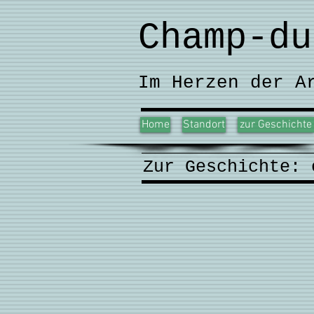
Champ-du
Im Herzen der A
Home
Standort
zur Geschichte
Zur Geschichte:
Innenansicht
des
grossen
Festsaals,
Hôtel-
pension
du
Sentier
des
Gorges
(Altes