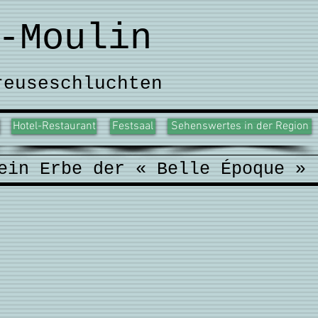
-Moulin
reuseschluchten
Hotel-Restaurant
Festsaal
Sehenswertes in der Region
 ein Erbe der « Belle Époque »
Innenansicht
des
grosses
Saals,
Hôtel
de
la
Truite
(Festsaal)