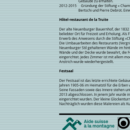
Gebäude zu erhalten.
2012-2015 Gründung der Stiftung « Champ
Bertschi und Pierre Debrot. Einweih
Hôtel-restaurant de la Truite
Der alte Neuenburger Bauernhof, der 1832 
beliebter Ort für Freizeit und Erholung. Als
Erwerb des Anwesens durch die Stiftung «
Die Umbauarbeiten des Restaurants (Vergrö
Neuenburger Stil gehaltenen Wände im hinte
Wände und der Decke wurde bewahrt, die Fen
eingerichtet. Jedes Zimmer ist mit allem m
Anstrich wurde wiederhergestellt.
Festsaal
Der Festsaal ist das letzte errichtete Geb
Jahren 1905-06 im Heimatstil für die Erben 
Seine Fassaden sowie das Innere stehen u
2013 abgeschlossen. In jenem Jahr wurde i
eingerichtet wurden. Der kleine Glockentu
Nachträglich wurden diese Malereien als Ku