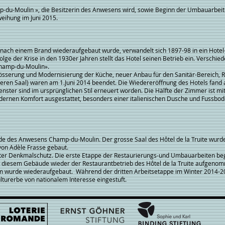
-du-Moulin », die Besitzerin des Anwesens wird, sowie Beginn der Umbauarb
ung im Juni 2015.
nach einem Brand wiederaufgebaut wurde, verwandelt sich 1897-98 in ein Hotel
 Folge der Krise in den 1930er Jahren stellt das Hotel seinen Betrieb ein. Verschi
Champ-du-Moulin».
sserung und Modernisierung der Küche, neuer Anbau für den Sanitär-Bereich, 
ren Saal) waren am 1.Juni 2014 beendet. Die Wiedereröffnung des Hotels fand a
ster sind im ursprünglichen Stil erneuert worden. Die Hälfte der Zimmer ist mi
odernen Komfort ausgestattet, besonders einer italienischen Dusche und Fussbo
äude des Anwesens Champ-du-Moulin. Der grosse Saal des Hôtel de la Truite wurd
von Adèle Frasse gebaut.
nter Denkmalschutz. Die erste Etappe der Restaurierungs-und Umbauarbeiten b
n diesem Gebäude wieder der Restaurantbetrieb des Hôtel de la Truite aufgeno
rm wurde wiederaufgebaut. Während der dritten Arbeitsetappe im Winter 2014-2
lturerbe von nationalem Interesse eingestuft.